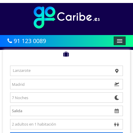
91 123 0089
HOME
AFRICA
Lanzarote
CARIBE
BALEARES
CANARIAS
ASIA
AMÉRICA