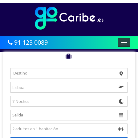
91 123 0089
HOME
AFRICA
Destino
CARIBE
BALEARES
CANARIAS
ASIA
AMÉRICA