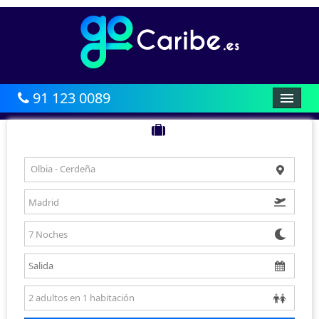
91 123 0089
HOME
AFRICA
Olbia - Cerdeña
CARIBE
BALEARES
CANARIAS
ASIA
AMÉRICA