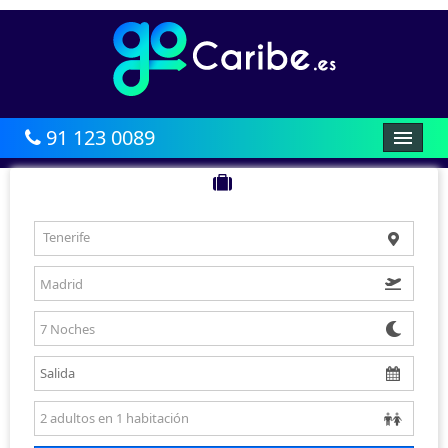
91 123 0089
HOME
AFRICA
Tenerife
CARIBE
BALEARES
CANARIAS
ASIA
AMÉRICA