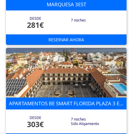
MARQUESA 3EST
DESDE
7 noches
281€
RESERVAR AHORA
APARTAMENTOS BE SMART FLORIDA PLAZA 3 ESTRELLAS
DESDE
7 noches
303€
Sólo Alojamiento