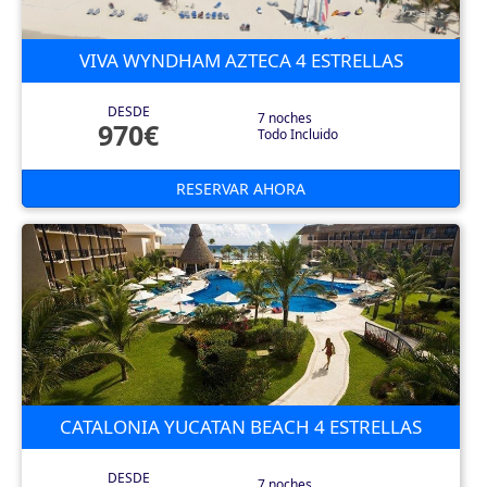
VIVA WYNDHAM AZTECA 4 ESTRELLAS
DESDE
7 noches
970€
Todo Incluido
RESERVAR AHORA
CATALONIA YUCATAN BEACH 4 ESTRELLAS
DESDE
7 noches