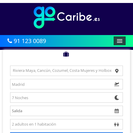
91 123 0089
HOME
AFRICA
Riviera Maya, Cancún, Cozumel, Costa Mujeres y Holbox
CARIBE
BALEARES
CANARIAS
ASIA
AMÉRICA